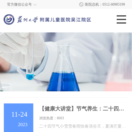
官方微信公众号
医院总机：0512-60905199
【健康大讲堂】节气养生：二十四节气之“小雪”
11-24
浏览热度：8693
2023
二十四节气小雪雪春雨惊春清谷天，夏满芒夏暑相连。秋处露秋寒霜降，冬雪雪冬小大寒。《咏廿四气诗·小雪十月中》唐·元稹莫怪虹无影，如今小雪时。阴阳依上下，寒暑喜分离。满月光天汉，长风响树枝。横琴对渌醑，犹自敛愁眉。01小雪由来小雪是一年中的第20个节气，此时降雨减少，降雪逐渐增多，然而雪量不大，所以称为“小雪”。小雪期间，西北风成为我国广大地区的“常客”，寒潮和冷空气活动频繁。北方大部分地区气温逐步降到0℃以下，此时黄淮地区可以期待初雪的降临，长江中下游地区已呈初冬景象。02小雪习俗1、吃糍粑：在南