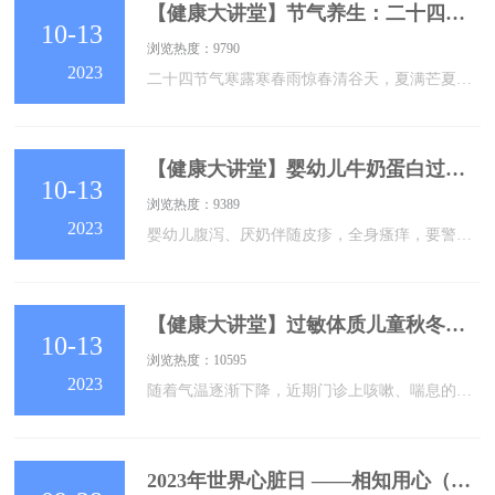
【健康大讲堂】节气养生：二十四节气之“寒露”
10-13
浏览热度：9790
2023
二十四节气寒露寒春雨惊春清谷天，夏满芒夏暑相连。秋处露秋寒霜降，冬雪雪冬小大寒。《池上》唐·白居易袅袅凉风动，凄凄寒露零。兰衰花始白，荷破叶犹青。独立栖沙鹤，双飞照水萤。若为寥落境，仍值酒初醒。01寒露的由来寒露，是二十四节气中第16个节气，此时期的气温比“白露”时更低，地面的露水更冷，快要凝结成霜了。《月令七十二候集解》：“九月节，露气寒冷，将凝结也。”如果说“白露”节气标志着炎热向凉爽的过度，暑气尚不曾完全消尽，早晨可见露珠晶莹闪光。那么“寒露”节气则是天气转凉的象征，标志着天气由凉爽向寒冷
【健康大讲堂】婴幼儿牛奶蛋白过敏怎么办？
10-13
浏览热度：9389
2023
婴幼儿腹泻、厌奶伴随皮疹，全身瘙痒，要警惕是否存在食物过敏。近年来食物过敏在儿童中的发病率呈上升趋势。常见的八大类食物过敏原包括：鸡蛋、牛奶、鱼类、贝类、花生、坚果、大豆、小麦等，其中牛奶是3岁以下婴幼儿最常见的食物过敏原。其症状多样，多以轻中度为主，具体表现在：1皮肤通常存在 １个或多个下列症状：急性瘙痒、红斑、荨麻疹、血管性水肿、急性弥漫性特应性湿疹2胃肠道呕吐、腹泻、腹痛／肠痉挛3呼吸道急性鼻炎和／或结膜炎牛奶蛋白过敏的婴幼儿容易发生感染，且在生命后期发生其他过敏性疾病的风险更高。如：反复
【健康大讲堂】过敏体质儿童秋冬季警惕“喘息性支气管炎”
10-13
浏览热度：10595
2023
随着气温逐渐下降，近期门诊上咳嗽、喘息的孩子越来越多。专家提醒广大家长，秋冬季是小儿喘息性支气管炎的高发期，尤其是易出湿疹、荨麻疹，有过敏性鼻炎等过敏体质的孩子，一定要注意防范。什么是喘息性支气管炎？喘息性支气管炎也叫哮喘性支气管炎，是一种过敏性质的、常与呼吸道感染有关的疾病。多发生在3岁以内婴幼儿，常有湿疹及其他过敏史，尤以肥胖者多发。病程较长，有反复发作史。临床上多有上呼吸道感染表现，患儿低热或不发热，咳嗽以刺激性干咳为主，不咳时喉部常听到痰鸣音，喘鸣声大，但无明显呼吸困难、无喘憋表现，夜晚
2023年世界心脏日 ——相知用心（USE HEART，KNOW HEART）