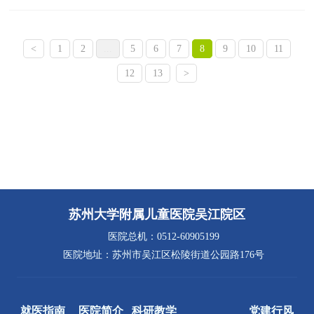
<
1
2
...
5
6
7
8
9
10
11
12
13
>
苏州大学附属儿童医院吴江院区
医院总机：0512-60905199
医院地址：苏州市吴江区松陵街道公园路176号
就医指南
医院简介
科研教学
党建行风