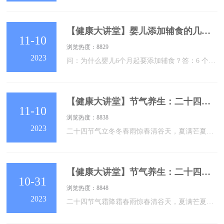
【健康大讲堂】婴儿添加辅食的几问几答
11-10
浏览热度：8829
2023
问：为什么婴儿6个月起要添加辅食？答：6 个月后单一母乳喂养已不能完全满足婴儿生长发育需求，应在继续母乳喂养基础上引入其他营养丰富的食物。混合喂养及人工喂养的婴儿，满6个月也要及时添加辅食。婴儿的各项身体发育已经为迎接新食物做好了准备。添加辅食，不仅能满足婴儿的营养需求，也能满足其心理需求，并促进其感知觉、心理及认知和行为能力的发展。问：什么时候开始添加辅食？答：建议4~6月龄开始添加辅食。过早添加辅食的危害：辅食取代母乳不能满足宝宝的营养需求；进食汤或者粥影响母乳摄入，易导致宝宝营养不良；增加
【健康大讲堂】节气养生：二十四节气之“立冬”
11-10
浏览热度：8838
2023
二十四节气立冬冬春雨惊春清谷天，夏满芒夏暑相连。秋处露秋寒霜降，冬雪雪冬小大寒。《立冬》唐·李白冻笔新诗懒写，寒炉美酒时温。醉看墨花月白，恍疑雪满前村。01立冬的由来立冬是冬天的第一个节气，代表着冬季的开始；立，建始也；冬，终也，万物收藏也。立冬，意味着生气开始闭蓄，万物进入休养、收藏状态。其气候也由秋季少雨干燥向阴雨寒冻的冬季气候过渡。它是中国民间非常重视的季节节点之一，春耕夏耘、秋收冬藏，冬季是享受丰收、休养生息的季节。02立冬的习俗1、吃饺子：“立冬不端饺子碗，冻掉耳朵没人管”，我国北方立
【健康大讲堂】节气养生：二十四节气之“霜降”
10-31
浏览热度：8848
2023
二十四节气霜降霜春雨惊春清谷天，夏满芒夏暑相连。秋处露秋寒霜降，冬雪雪冬小大寒。《赋得九月尽（秋字）》唐·元稹霜降三旬后，蓂馀一叶秋。玄阴迎落日，凉魄尽残钩。半夜灰移琯，明朝帝御裘。潘安过今夕，休咏赋中愁。01霜降的由来霜降，是秋天的最后一个节气。霜降时节，万物毕成，毕入于戌，阳下入地，阴气始凝，天气渐寒始于霜降。由于“霜”是天冷、昼夜温差变化大的表现，故以“霜降”命名，表示“气温骤降、昼夜温差大”的节气。霜降节气特点是早晚天气较冷、中午则比较热，昼夜温差大，秋燥明显，是一年之中昼夜温差最大的时