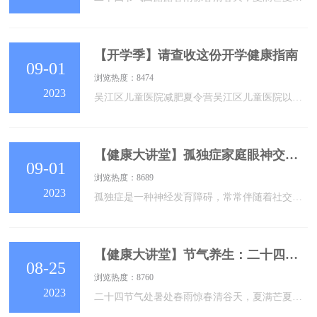
【开学季】请查收这份开学健康指南
09-01
浏览热度：8474
2023
吴江区儿童医院减肥夏令营吴江区儿童医院以儿童健康成长为目标，以健康管理中心为平台，整合多学科专家资源推出的首期减肥夏令营活动得到了小营员和家长的深度认可。吴江区儿童医院首期减肥夏令营结营点击查看今吴江链接在两周时间里，夏令营运用“知信行”干预模式进行健康管理，从理念、饮食、运动、生活方式等多方面着手，孩子们的健康知识、营养知识、运动知识明显提高。孩子们对健康生活方式的态度发生转变，饮食行为得到改善。通过科学运动，让孩子们在减重过程中改善代谢、提高体能，收获了健康和快乐，也为孩子们的健康成长打下坚
【健康大讲堂】孤独症家庭眼神交流小游戏
09-01
浏览热度：8689
2023
孤独症是一种神经发育障碍，常常伴随着社交障碍。眼神对视是社交交流中一种非常重要的非语言交流方式，但对于孤独症儿童来说，往往存在困难。因此，孤独症眼神对视训练方法对于提高孤独症儿童的社交能力有着重要的意义。孤独症眼神对视训练方法的目的是帮助其学会与他人进行眼神对视，以提高社交交流的能力。训练时，可以选择一些适合孩子年龄和兴趣爱好的训练材料，如玩具、游戏、卡片等，让孩子在愉快的氛围中进行训练。在训练过程中，需要注意以下几点：首先，要让孩子感到舒适和安全。在进行眼神对视训练时，孩子可能会感到紧张和不适
【健康大讲堂】节气养生：二十四节气之“处暑”
08-25
浏览热度：8760
2023
二十四节气处暑处春雨惊春清谷天，夏满芒夏暑相连。秋处露秋寒霜降，冬雪雪冬小大寒。《咏廿四气诗 ·处暑七月中》唐·元稹向来鹰祭鸟，渐觉白藏深。叶下空惊吹，天高不见心。气收禾黍熟，风静草虫吟。缓酌樽中酒，容调膝上琴。01处暑的由来处暑，是一个反映气温变化的节气。“处”的本义是“止息”、“停留”的意思。《说文解字》曰：“处，止也。”“处暑”表示酷热难熬的天气到了尾声，暑气开始消退。“三暑”与“三伏”均代表高温酷热天气，时间轴和温度轴上的曲线表现基本一致：暑天来，伏天到；伏天消，暑将尽。02处暑的习俗1