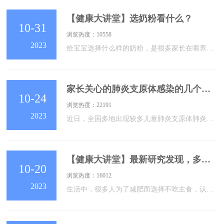
【健康大讲堂】选奶粉看什么？
10-31
浏览热度：10558
2023
给宝宝选择什么样的奶粉，是很多家长在喂养中遇到的难题，到底怎么样才能给宝宝选到安全健康、营养又好的奶粉呢？首先，一款好的婴幼儿奶粉当然需要符合国家的强制标准，在营养、安全上才能让宝妈们放心。妈妈们可以从奶粉罐上的配料表来看营养素。根据GB10765-2021《食品安全国家标准婴儿配方食品》婴幼儿配方奶粉中必不可少的营养素有五大类。教妈妈们一个简单方法，看奶粉桶外包装的配料表——记住 5 要。蛋白质、脂肪、碳水化合物，14种维生素（维生素A、D、E、K1、B1、B2、B6、B12、烟酸、叶酸、泛酸
家长关心的肺炎支原体感染的几个问题，吴儿院医生来答疑！
10-24
浏览热度：22191
2023
近日，全国多地出现较多儿童肺炎支原体肺炎感染。然而肺炎支原体肺炎的临床表现不典型、缺乏特异性，早期识别困难。它的主要症状有哪些？出现什么情况需及时就医？如何做好居家护理？家长怎么尽早识别重症……，关于肺炎支原体肺炎的常见疑问，苏州市吴江区儿童医院一一解答。问肺炎支原体抗体阳性，就是肺炎支原体肺炎了吗？肺炎支原体抗体阳性只是提示感染过支原体，但是不一定是近期感染，因为支原体感染后支原体抗体存在时间较长，是否感染支原体肺炎要结合临床表现确定。问什么是肺炎支原体肺炎？肺炎支原体肺炎是儿童常见的社区获得
【健康大讲堂】最新研究发现，多吃这类食物，可减轻脂肪肝
10-20
浏览热度：16012
2023
生活中，很多人为了减肥而选择不吃主食，认为主食中含有淀粉，淀粉让人长胖。但并不是所有的淀粉都让人长胖，有一种淀粉不单有减肥效果，甚至还可以降血糖、降血脂、调节肠道健康，缓解脂肪肝的作用，那就是抗性淀粉。抗性淀粉，顾名思义，是一种难消化淀粉，但会在肠道中发酵，对代谢有积极的影响，存在抗性淀粉的食物包括：青香蕉、土豆、燕麦、白豆、扁豆、鹰嘴豆、薏米、全麦面食、土豆粉条、红薯粉条、豌豆粉条等。近日，上海交通大学医学院附属第六人民医院贾伟平院士、李华婷教授联合中国科学院大连化学物理研究所许国旺教授、德国