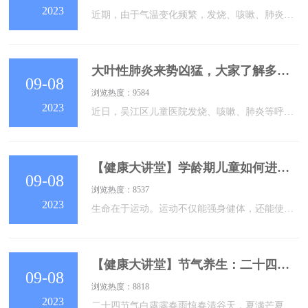
2023
近期，由于气温变化频繁，发烧、咳嗽、肺炎等呼吸系统疾病的患儿有所增加，尤其是患上大叶性肺炎的学龄期儿童居多。什么是大叶性肺炎？大叶性肺炎是病原体进入肺泡后，损伤肺泡壁引起局部炎症和肺实变，呈大叶性分布的肺部急性炎症。以前大叶性肺炎多见于青壮年，冬春季多见，当患者疲劳/淋雨/受寒等时，机体抵抗力下降，呼吸道防御功能减弱，易致病原体进入肺泡而发病。近年来，儿童尤其是学龄期儿童的发病率也逐年上升，甚至婴幼儿也有出现。引起大叶性肺炎的经典病原体是以肺炎链球菌/流感嗜血杆菌等细菌，但今年儿童多见的大叶性肺
大叶性肺炎来势凶猛，大家了解多少？
09-08
浏览热度：9584
2023
近日，吴江区儿童医院发烧、咳嗽、肺炎等呼吸系统疾病的患儿呈上升趋势，尤其是患上大叶性肺炎的学龄期儿童增多，家长们需提高警惕。此疾病一般发病比较急，病程长。初期与普通的感冒很相似，很容易混淆。01什么是大叶性肺炎？大叶性肺炎又称肺泡性肺炎，一般在儿科来说，肺炎按照解剖分类这种诊断方式，可分为大叶性肺炎、小叶性肺炎、间质性肺炎。按照病原学分类，可分为细菌性肺炎、病毒性肺炎和支原体肺炎等等。大叶性肺炎是指多种病原体感染引起的，比如支原体、肺炎链球菌、溶血性链球菌等等，病变累及一个肺段以上肺组织，以肺泡
【健康大讲堂】学龄期儿童如何进行身体活动
09-08
浏览热度：8537
2023
生命在于运动。运动不仅能强身健体，还能使人心情愉悦，尤其是儿童期，还能促进脑发育，为了使孩子更加健康、聪明、快乐，赶快让他们动起来吧！不同年龄段的孩子身体活动应遵循什么原则，达到怎样的强度呢？就让我们跟随吴江区儿童医院专科医生一起看看学龄期儿童如何进行身体活动首先，我们要了解身体活动包含哪些？身体活动(physical activity，PA)，又称体力活动，泛指通过肌肉收缩和消耗能量完成的任何形式的身体运动(body movement)，包括交通、家务、休闲活动、体育活动以及以健身为目的的运动
【健康大讲堂】节气养生：二十四节气之“白露”
09-08
浏览热度：8818
2023
二十四节气白露露春雨惊春清谷天，夏满芒夏暑相连。秋处露秋寒霜降，冬雪雪冬小大寒。《诗经·蒹葭》蒹葭苍苍，白露为霜。所谓伊人，在水一方。溯洄从之，道阻且长。溯游从之，宛在水中央。蒹葭萋萋，白露未晞。所谓伊人，在水之湄。溯洄从之，道阻且跻。溯游从之，宛在水中坻。蒹葭采采，白露未已。所谓伊人，在水之涘。溯洄从之，道阻且右。溯游从之，宛在水中沚。01白露的由来白露，是二十四节气中第15个节气，秋季的第三个节气，代表着孟秋时节的结束和仲秋时节的开始。由于气温下降，空气变冷，水汽才能凝结成露珠，这也是白露节