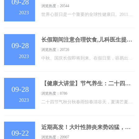
09-28
浏览热度：20544
2023
世界心脏日是一个重要的全球性健康日。2011年起，每年9月29日定为世界心脏日，共同呼吁关注心脏健康和预防心脏疾病。这一天旨在提醒人们，心脏疾病是全球范围内造成死亡和残疾的主要原因之一。为促进全球心血管疾病的预防，共享和传播心血管疾病预防的最新资讯，控制全球心脏病和脑卒中的发生，延长人类寿命，改善生活质量，世界心脏联盟于1999年设立了“世界心脏日”。心脏疾病不分年龄、性别和地域，它影响着全球各个角落的人们，我们需增加人们对心脏疾病的认识和了解，以便更好地预防和管理这些疾病。预防心脏疾病的关键在
长假期间注意合理饮食,儿科医生提醒：切勿给孩子“大补”
09-28
浏览热度：20726
2023
中秋、国庆长假即将到来。在假日里，容易出现饮食不规律、胡吃海喝的现象，引发儿童各种健康问题，家长要引起关注。如果孩子突然大量摄入食物，会增加消化道负担影响消化吸收导致腹痛、腹泻、腹胀等问题，还可能因为突然进入胃肠道大量的食物而导致消化需要的能量增加，这时身体血液就会分流到胃肠道，使供应大脑的血液相应减少，降低学习效率。“不健康的饮食行为不仅影响孩子当前的营养状况和身心健康，还可能会引起肥胖等问题。”吴江区儿童医院营养科医生周丽娜指出肥胖严重影响儿童身心健康，不仅会导致自卑、抑郁等心理健康问题，还
【健康大讲堂】节气养生：二十四节气之“秋分”
09-28
浏览热度：8786
2023
二十四节气秋分秋春雨惊春清谷天，夏满芒夏暑相连。秋处露秋寒霜降，冬雪雪冬小大寒。《咏廿四气诗·秋分八月中》唐元稹琴弹南吕调，风色已高清。云散飘飖影，雷收振怒声。乾坤能静肃，寒暑喜均平。忽见新来雁，人心敢不惊？01秋分的由来秋分，是二十四节气之第十六个节气，秋季第四个节气。斗指酉；太阳达黄经180°；于每年的公历9月22-24日交节。秋分这天太阳几乎直射地球赤道，全球各地昼夜等长。秋分，“分”即为“平分”“半”的意思，除了指昼夜平分外，还有一层意思是平分了秋季。秋分日后，太阳光直射位置南移，北半球
近期高发！大叶性肺炎来势凶猛，学龄儿童需加强防范
09-22
浏览热度：20907