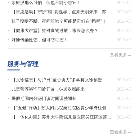
水痘没那么可怕，但也不能小瞧它！
2026-07
【志愿活动】守护“睛”彩视界，点亮光明未来，苏大
2026-06
附儿院吴江院区幼儿园爱眼行
孩子喷嚏不断、夜间咳嗽？可能是它们在“捣蛋”！
2026-05
【健康大讲堂】娃对食物过敏，家长怎么办？
2026-04
麻疹传染性强，但可防可控！
2026-03
查看更多→
服务与管理
【义诊信息】8月7日“童心协力”多学科义诊预告
2026-07
儿童营养咨询门诊开诊，0-18岁都能来
2026-07
暑假期间内分泌门诊时间调整通知
2026-07
【“五健”行动】苏大附儿院吴江院区青少年脊柱侧弯
2026-07
体态矫正训练营开始报名啦！
【一体化办院】苏州大学附属儿童医院吴江院区落地
2026-06
多项儿科医疗服务提质项目
查看更多→