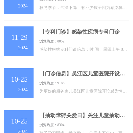
2024
秋冬季节，气温下降，有不少孩子因为感染鼻病毒出现鼻塞、流涕、发热、咳嗽等症状。什么是鼻病毒？鼻病毒是一种直径约为20-27nm的无包膜的20面体的病毒，自1956年首次被发现以来，已经鉴定出超过120个血清型，是人类病毒中血清型最多的病毒之一。它不仅广泛存在于我们的日常生活中，而且是引起普通感冒等上呼吸道感染的主要病原体。鼻病毒通常寄居于上呼吸道，感染后可引发一系列症状，如流涕、喷嚏、咽部不适、鼻塞、咳嗽、咽痛、声音嘶哑等。病情通常是自限性的，平均病程约为7天。然而，对于婴幼儿、老年人和免疫力低
【专科门诊】感染性疾病专科门诊
11-29
浏览热度：8052
2024
感染性疾病专科门诊信息：时 间：周四上午 8：00-11：30地 点：门 诊 二 楼出诊医生：主任医师：钮文思、庄新荣副主任医师：孟凡友主治医师：汝丹华、严秋丽、施金金什么疾病看感染性疾病专科？1、各种发热性疾病；2、由各种病原体引起的呼吸道感染，包括支气管炎、肺炎等；3、EB病毒感染；4、轮状、诺如病毒、沙门氏菌等感染引起的肠炎；5、细菌及病毒性的脑膜脑炎；6、手足口病、麻疹、水痘、腮腺炎、流感、百日咳等儿童传染性疾病。地址：苏州市吴江区公园路176号吴江区儿童医院咨询电话：0512-6090
【门诊信息】吴江区儿童医院开设感染性疾病专科门诊
10-25
浏览热度：9186
2024
为更好的服务患儿吴江区儿童医院开设感染性疾病专科门诊感染性疾病专科门诊信息时 间：周四上午8：00-11：30地 点：门 诊二 楼出诊医生：提问什么疾病看感染性疾病专科？回答1、各种发热性疾病；2、由各种病原体引起的呼吸道感染，包括支气管炎、肺炎等；3、EB病毒感染；4、轮状、诺如病毒、沙门氏菌等感染引起的肠炎；5、细菌及病毒性的脑膜脑炎；6、手足口病、麻疹、水痘、腮腺炎、流感、百日咳等儿童传染性疾病。NEWS科室介绍吴江区儿童医院感染性疾病科致力于小儿感染性疾病的诊治和科研工作，2020年开设
【抽动障碍关爱日】关注儿童抽动，科普义诊活动信息
10-25
浏览热度：8304
2024