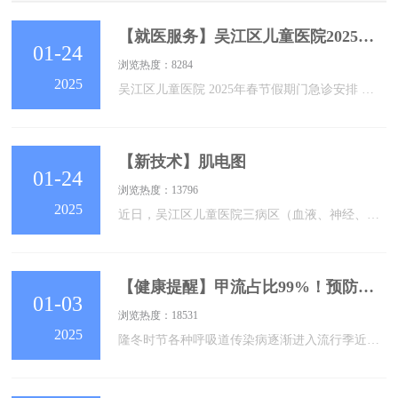
【就医服务】吴江区儿童医院2025年春节假期门急诊安排
01-24
浏览热度：8284
2025
吴江区儿童医院 2025年春节假期门急诊安排 吴江区儿童医院为全年无假日医院，始终秉承“一切以患者为中心”的服务理念，春节假日期间，门急诊工作安排如下：一、门诊正常开诊（含夜门诊），部分专科停诊。实行全预约诊疗，请各位家长通过我院微信公众号、健康吴江微信公众号及苏州卫生12320微信公众号等渠道提前进行网上预约，出诊科室、专家安排及号源剩余情况请以各预约途径信息为准。二、内外科急诊24小时开诊；眼科、口腔科、耳鼻喉科急诊时间为8：00-16：30。三、请提前预约并按预约时间错峰
【新技术】肌电图
01-24
浏览热度：13796
2025
近日，吴江区儿童医院三病区（血液、神经、心血管）成功为一位乏力的患儿完成肌电图检查。很多人应该都知道心电图、脑电图检查，对于“肌电图”检查或许是第一次听说。No.1肌电图(EMG,Electromyography)肌电图是通过记录肌肉在静止、主动收缩或受到外部刺激时的电活动，来评估肌肉和神经系统功能的一种无创检查方法。它利用细小的电极贴片贴于皮肤表面或细针电极插入肌肉内部，捕捉并记录这些微弱的电信号，转化为可视化的波形图，为医生提供精确的诊断依据。No.2哪些症状需要做肌电图一、神经病变1.单发
【健康提醒】甲流占比99%！预防关键是……
01-03
浏览热度：18531
2025
隆冬时节各种呼吸道传染病逐渐进入流行季近期多地流感高发据中国疾控中心最新数据目前流感病毒阳性率持续上升其中99%以上为甲流什么是甲流？得了甲流会有哪些症状？家中出现流感患者怎么办？什么是甲流？甲型流感，简称“甲流”，是由甲型流感病毒引起的急性呼吸道传染病。流感病毒分为甲、乙、丙、丁4型，其中甲型流感传染性最强、最容易发生变异，几乎每次流感大流行都是由甲型流感病毒引起。感染甲流后有哪些症状？感染甲流后的主要表现为突然的高热，常有咳嗽、咽喉痛、鼻塞、流涕等呼吸道症状，伴有头痛、肌肉酸痛等全身不适，部