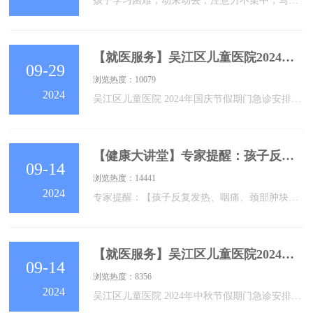
孩子学习困难，动来动去，注意力不集中，写作业很拖拉……如果出现此类情况，孩子不一定是贪玩不爱学习，而有可能是得了多动症。孩子不由自主地发出奇怪的声音，或者控制不住自己的行为动作，也有可能是抽动症的表现。近年来，儿童的神经心理行为发育问题受到越来越多的关注，抽动障碍的发病率有明显增多的趋势。在我国，有数百万的抽动障碍患儿，然而公众对其认识仍存在不足，就医意识不强，目前就诊率不足1%。为了提高大众对抽动障碍的认识和关注，中国抽动障碍协作组从2020年起将每年的10月30日定为“抽动障碍关爱日”。为普
【就医服务】吴江区儿童医院2024年国庆节假期门急诊安排
09-29
浏览热度：10079
2024
吴江区儿童医院 2024年国庆节假期门急诊安排 吴江区儿童医院为全年无假日医院，始终秉承“一切以患者为中心”的服务理念，国庆节假日期间，门急诊工作安排如下：一、门诊正常开诊（含夜门诊）。实行全预约诊疗，请各位家长通过我院微信公众号、健康吴江微信公众号及苏州卫生12320微信公众号等渠道提前进行网上预约，出诊科室、专家安排及号源剩余情况请以各预约途径信息为准。二、内外科急诊24小时开诊；眼科、口腔科、耳鼻喉科急诊时间为8：00-16：30。三、请提前预约并按预约时间错峰就诊。四、
【健康大讲堂】专家提醒：孩子反复发热、咽痛、颈部肿块，当心得了传染性单核细胞增多症
09-14
浏览热度：14441
2024
专家提醒：【孩子反复发热、咽痛、颈部肿块，当心得了传染性单核细胞增多症】孩子发热、咽痛、颈部鼓起肿块、甚至眼皮也肿了，用了几天药，为什么不见好转呢？这有可能不是细菌感染导致的，而是另外一种由病毒感染导致的疾病——传染性单核细胞增多症！什么是传染性单核细胞增多症？孩子会为什么得这个病？该怎样治疗呢？今天就带大家一起来了解。Q何为传染性单核细胞增多症？A传染性单核细胞增多症是原发性EB病毒感染（即初次感染EBV）所致的一种临床综合征。典型症状：“三联征”——发热、咽峡炎和颈部淋巴结肿大。在严重的情况
【就医服务】吴江区儿童医院2024年中秋节期间门急诊安排
09-14
浏览热度：8356
2024
吴江区儿童医院 2024年中秋节假期门急诊安排 吴江区儿童医院为全年无假日医院，始终秉承“一切以患者为中心”的服务理念，中秋节假日期间，门急诊工作安排如下：一、门诊正常开诊（含夜门诊）。实行全预约诊疗，请各位家长通过我院微信公众号、健康吴江微信公众号及苏州卫生12320微信公众号等渠道提前进行网上预约，出诊科室、专家安排及号源剩余情况请以各预约途径信息为准。二、内外科急诊24小时开诊；眼科、口腔科、耳鼻喉科急诊时间为8：00-16：30。三、请提前预约并按预约时间错峰就诊。四、