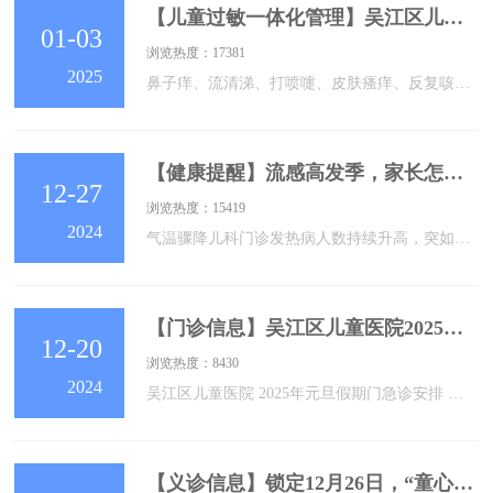
【儿童过敏一体化管理】吴江区儿童医院过敏诊疗中心正式成立
01-03
浏览热度：17381
2025
鼻子痒、流清涕、打喷嚏、皮肤瘙痒、反复咳喘……在日常生活中，不少孩子深受过敏性疾病的困扰。家长带孩子就诊时，常奔波于多个专科之间，费时费力。为了更好地为广大过敏儿童服务，吴江区儿童医院于12月30日成立了吴江区首家儿童过敏诊疗中心。中心成立后，专科医生将根据患儿病情，制定个性化诊疗方案，指导家长认识过敏表现、回避过敏原、指导用药、脱敏治疗，以“一站式”诊疗服务，实现对过敏儿童的长期全程诊治、管理。该中心聘请了中华医学会变态反应学分会主任委员、江苏省医师协会变态反应医师分会会长、南京医科大学第一附
【健康提醒】流感高发季，家长怎么做？
12-27
浏览热度：15419
2024
气温骤降儿科门诊发热病人数持续升高，突如其来的发热、咽痛、四肢酸痛等需警惕流感12月19日，中国疾病预防控制中心发布的《全国急性呼吸道传染病哨点监测情况》显示：12月9日至15日，急性呼吸道传染病呈现持续上升趋势；其中流感病毒阳性率近期上升趋势明显，远超其他病原体。图片来源于《全国急性呼吸道传染病哨点监测情况》家长关心的问题问什么是流感？是如何传播的？答流感是流感病毒引起的一种急性呼吸道传染病，甲型和乙型流感病毒每年会有季节性流行，其中甲型流感病毒可引起世界范围内的流感大流行，乙型流感引起的季节
【门诊信息】吴江区儿童医院2025年元旦假期门急诊安排
12-20
浏览热度：8430
2024
吴江区儿童医院 2025年元旦假期门急诊安排 吴江区儿童医院为全年无假日医院，始终秉承“一切以患者为中心”的服务理念，元旦假日期间，门急诊工作安排如下：一、门诊正常开诊（含夜门诊）。实行全预约诊疗，请各位家长通过我院微信公众号、健康吴江微信公众号及苏州卫生12320微信公众号等渠道提前进行网上预约，出诊科室、专家安排及号源剩余情况请以各预约途径信息为准。二、内外科急诊24小时开诊；眼科、口腔科、耳鼻喉科急诊时间为8：00-16：30。三、请提前预约并按预约时间错峰就诊。四、进院
【义诊信息】锁定12月26日，“童心协力”义诊