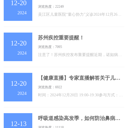
12-20
浏览热度：22249
2024
吴江区儿童医院“童心协力”义诊2024年12月26日为更好关爱儿童生长发育、远离和预防儿童疾病、解答家长育儿困扰和满足儿童多层次、多样化的健康需求，吴江区儿童医院于2024年12月26日开展“童心协力”大型义诊活动。欢迎有需求的家长前来咨询、就诊。义诊活动来啦！2024.12.26义诊时间：2024年12月26日（星期四）上午9：00-11：00义诊地点：吴江区儿童医院2号楼5楼义诊团队：内科、外科、中医康复科、中医科、儿童保健科、耳鼻喉科、眼科、皮肤科、口腔科参与方式：现场预约：1号楼门诊一楼
苏州疾控重要提醒！
12-20
浏览热度：7095
2024
注意了！苏州疾控发布重要提醒近期，诺如病毒引起的急性感染性腹泻进入发病高峰期诺如病毒传染性强目前尚无特效药物和疫苗可用且诺如病毒全人群普遍易感酒精对其无效大家一定要提高警惕！诺如病毒有多可怕？诺如病毒是急性肠胃炎最常见的病原体传播速度快，易在中小学校和幼托机构等人群密集的地方引起暴发。感染能力强，引起感染只需要很低的病毒载量，19个病毒颗粒即可感染人体引起发病。且全年均可发生感染，寒冷季节尤为多发。传播途径多，病毒可存在于食物和饮水中、患者呕吐物和粪便中、或通过呕吐产生的带病毒喷沫污染周围环境。
【健康直播】专家直播解答关于儿童生长发育常见疾病的相关问题
12-20
浏览热度：6922
2024
时间：2024年12月20日 19:00-19:30参与方式：扫描图片二维码进来源：五区（内分泌、肾脏、风湿免疫）审核编辑：社工办签发：张晓剑
呼吸道感染高发季，如何防治鼻病毒？
12-13
浏览热度：11118