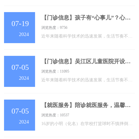
【门诊信息】孩子有“心事儿”？心理卫生门诊来帮忙！
07-19
浏览热度：9756
2024
近年来随着科学技术的迅速发展，生活节奏不断加快，儿童青少年心理健康问题也愈来愈多，睡眠障碍、注意力集中困难、厌学逃学、网络成瘾、自残自杀、各类情绪障碍及行为障碍等心理行为问题成为阻碍儿童青少年成长的一大“痛点”。为了更有效、更有针对性地帮助儿童青少年，吴江区儿童医院特开设心理卫生门诊，为儿童青少年及其家庭提供支持与帮助，对潜在和已有的心理问题进行更早期、更有效的筛查、评估、诊断与治疗，提供多维度、多样化的治疗方案。心理卫生门诊时 间：周六上午地 点：吴江区儿童医院门诊2楼张广亚苏州广济医院主任医
【门诊信息】吴江区儿童医院开设心理卫生门诊
07-05
浏览热度：11095
2024
近年来随着科学技术的迅速发展，生活节奏不断加快，儿童青少年心理健康问题也愈来愈多，睡眠障碍、注意力集中困难、厌学逃学、网络成瘾、自残自杀、各类情绪障碍及行为障碍等心理行为问题成为阻碍儿童青少年成长的一大“痛点”。为了更有效、更有针对性地帮助儿童青少年，吴江区儿童医院特开设心理卫生门诊，为儿童青少年及其家庭提供支持与帮助，对潜在和已有的心理问题进行更早期、更有效的筛查、评估、诊断与治疗，提供多维度、多样化的治疗方案。心理卫生门诊时 间：周六上午地 点：门 诊 2 楼张广亚苏州广济医院主任医师科主任
【就医服务】陪诊就医服务，温馨呵护+1
07-05
浏览热度：10537
2024
16岁的小明（化名）在学校打篮球时不慎摔倒，手臂擦伤严重。小明的父母暂时不能陪同，他们帮孩子预约了医院的陪诊服务。陪诊员小李很快就找到了小明，安慰道：“别担心，有姐姐在呢。”随后陪同小明挂号、就诊、检查、处理伤口，进行全流程陪诊服务。等小明父母赶到后，陪诊员还仔细地交代了后续的注意事项，包括伤口的护理、用药以及复查的时间等。小明父母连声赞扬：“太感谢你们了，有你们全程陪同，让我们很安心，也很温暖。”小红（化名）突发高烧，父母不在家，由奶奶带到医院就诊。心急如焚的奶奶对医院就诊流程不熟悉东张西望，