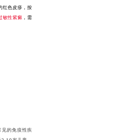
的红色皮疹，按
过敏性紫癜
，需
常见的免疫性疾
-10岁儿童。