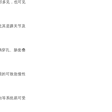
部多见，也可见
尤其是踝关节及
肠穿孔、肠套叠
重的可致急慢性
肉等系统易可受