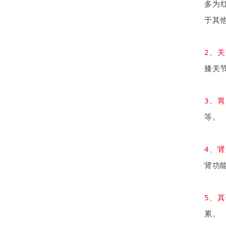
多为
于其
2、
膝关
3、
等。
4、
肾功
5、
累。