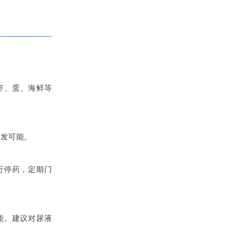
虾、蛋、海鲜等
复发可能。
行停药，定期门
能。建议对尿液