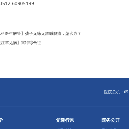
12-60905199
儿科医生解答】孩子无缘无故喊腿痛，怎么办？
关注罕见病】雷特综合征
医院总机：0512
学
党建行风
院务公开