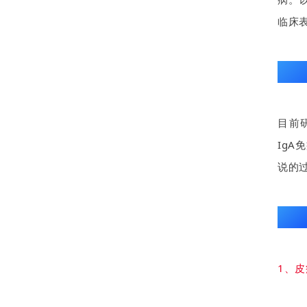
临床
过敏
目前
Ig
说的
过敏
1、
皮