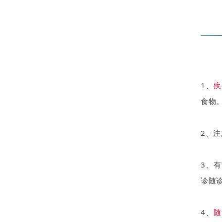
1、
疾
食物
2、
3、
诊随
4、
随