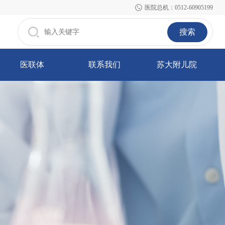
医院总机：0512-60905199
搜索
医联体
联系我们
苏大附儿院