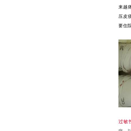
来越
压皮
要住
过敏性
病。