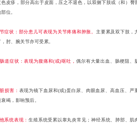
红色皮疹，部分高出于皮面，压之不退色，以双侧下肢或（和）臀
他部位。
关节症状：部分患儿可表现为关节疼痛和肿胀。
主要累及双下肢，
节，肘、腕关节亦可受累。
胃肠道症状：表现为腹痛和(或)呕吐，
偶尔有大量出血、肠梗阻、
肾脏损害：
表现为镜下血尿和(或)蛋白尿、肉眼血尿、高血压、严
能衰竭，影响预后。
其他系统表现：
生殖系统受累以睾丸炎常见；神经系统、肺部、肌