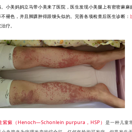
痛。小美妈妈立马带小美来了医院，医生发现小美腿上有密密麻麻
疹不褪色，并且脚踝肿得跟馒头似的。完善各项检查后医生诊断：
院治疗。
紫癜（Henoch—Schonlein purpura，HSP）
是一种儿童
以小血管炎为病理改变的综合征，任何年龄均可发病，但常发生于2