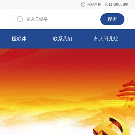
医院总机：0512-60905199
搜索
医联体
联系我们
苏大附儿院