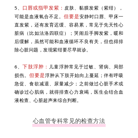
口唇或指甲发紫：
5、
皮肤、黏膜发紫（紫绀），
但要是
可能是血液氧合不足。
安静时口唇、甲床一
直发紫，还有发育迟缓、容易累，常见于先天性心
脏病（比如法洛四联症）；哭闹后手脚发紫，暖和
后缓解，虽然可能和血液循环不良有关，但也得排
除心脏问题，发现紫绀要尽早就诊。
下肢浮肿：
6、
儿童浮肿常见于过敏、肾病、局部
但要是
损伤。
浮肿从下肢开始向上蔓延；伴有呼吸
急促、食欲减退、尿量减少；之前做过心脏手术或
确诊过心肌病，就得排查心力衰竭，医生会结合血
液检查、心脏超声来综合判断。
心血管专科常见的检查方法