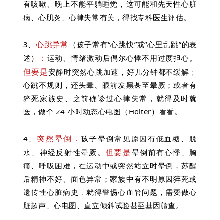
有咳嗽、晚上不能平躺睡觉，这可能和先天性心脏
病、心肌炎、心律失常有关，得找专科医生评估。
心跳异常
3、
（孩子常有“心跳快”或“心里乱跳”的表
：
述）
运动、情绪激动后偶尔心悸不用过度担心。
但要是
安静时突然心跳加速，好几分钟都不缓解；
心跳不规则，还头晕、眼前发黑甚至晕厥；或者有
猝死家族史、之前确诊过心律失常，就得及时就
医，做个 24 小时动态心电图（Holter）看看。
突然晕倒：
4、
孩子晕倒常见原因有低血糖、脱
但要是
水、神经反射性晕厥。
晕倒前有心悸、胸
痛、呼吸困难；在运动中或突然站立时晕倒；苏醒
后精神不好、面色异常；家族中有不明原因猝死或
遗传性心脏病史，就得警惕心血管问题，需要做心
脏超声、心电图、直立倾斜试验甚至基因筛查。