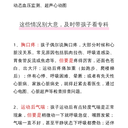
动态血压监测、超声心动图
这些情况别大意，及时带孩子看专科
胸口疼：
1、
孩子偶尔说胸口疼，大部分时候和心
脏没关系。
常见原因包括肌肉拉伤、呼吸道感染、
但要是
胃食管反流或焦虑等。
疼得厉害，还面色苍
白、出大汗；运动后疼痛加重（如跑步、爬楼梯
后）；伴有心悸、呼吸困难、晕厥；或者有先天性
心脏病、家族心脏病史，就得赶紧去看医生，通过
心电图、心脏超声等检查排查问题。
运动后气喘：
2、
孩子运动后有点轻度气喘是正常
但要是
现象，
稍微动一下就呼吸急促、嘴唇发紫；
气喘一直不好，甚至平静状态下呼吸都费劲；还伴