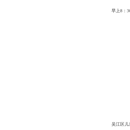
早上8：
吴江区儿