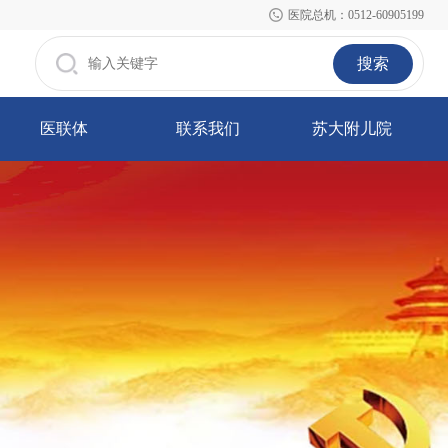
医院总机：0512-60905199
搜索
医联体
联系我们
苏大附儿院