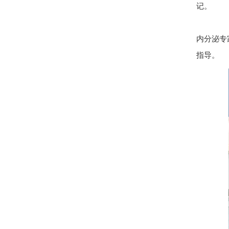
记。
内分泌专
指导。