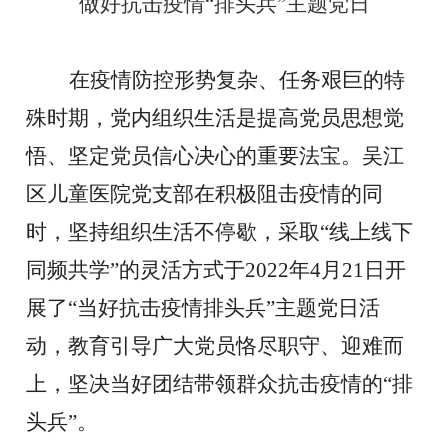
做好抗击疫情
“排头兵”主题党日
在疫情
防控形势复杂、任务艰巨
的特
殊时期，党内组织生活是提高党员思想觉
悟、坚定党员信心决心的重要法宝。
吴江
区儿童医院
党
支部
在积极阻击疫情的同
时，坚持组织生活不停歇，采取
“
线上线下
同频共学
”
的灵活
方式
于
2022年4月21日
开
展
了
“当好抗击疫情排头兵”
主题党日活
动，教育引导广大党员
恪尽职守、迎难而
上，坚决当好团结带领群众抗击疫情的
“排
头兵”。