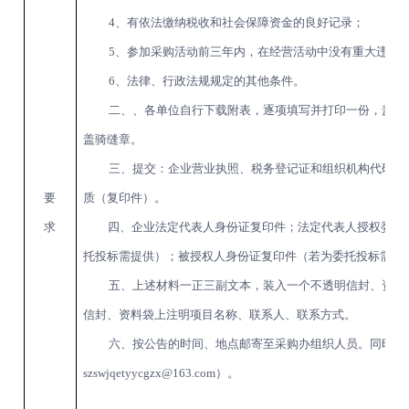
4、有依法缴纳税收和社会保障资金的良好记录；
5、参加采购活动前三年内，在经营活动中没有重大违法
6、法律、行政法规规定的其他条件。
二、
、各单位自行下载附表，逐项填写并打印一份，盖单
盖骑缝章。
三
、提交：企业营业执照、税务登记证和组织机构代码证
要
质（复印件）。
求
四
、企业法定代表人身份证复印件；法定代表人授权委托
托投标需提供）；被授权人身份证复印件（若为委托投标需提
五、上述材料一正三副文本，装入一个不透明信封、资料
信封、资料袋上注明项目名称、联系人、联系方式。
六、按公告的时间、地点邮寄至采购办组织人员。同时提
szswjqetyycgzx@163.com）。