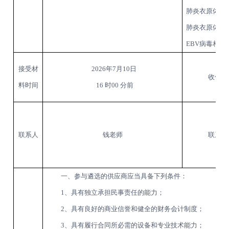
肺炎衣原体
I
肺炎衣原体
I
EBV病毒相关
接受材
2026
年
7
月
10
日
收件地
料时间
16
时
00
分前
联系人
钱老师
联系方
一、参与遴选的供应商应当具备下列条件：
1、具有独立承担民事责任的能力；
2、具有良好的商业信誉和健全的财务会计制度；
3、具有履行合同所必需的设备和专业技术能力；