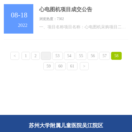
心电图机项目成交公告
08-18
浏览热度：7302
2022
一、项目名称项目名称：心电图机采购项目二、成交信息：时间：2022年8月18日15 时00 分地点：苏州市吴江区松陵街道公园路176号苏州市吴江区儿童医院8号楼二楼会议室成交单位：厦门纳龙健康科技股份有限公司成交金额：人民币捌万元整（￥80000.00）三、本次采购联系事项：采购单位：苏州市吴江区儿童医院地址：苏州市吴江区松陵街道公园路176号联系人：钱老师联系电话：0512-60905019四、公告期：自本公告发布之日起二个工作日。各有关当事人对采购结果如有异议，可以在成交公告的公示期限届满之
<
1
2
...
53
54
55
56
57
58
59
60
61
>
苏州大学附属儿童医院吴江院区