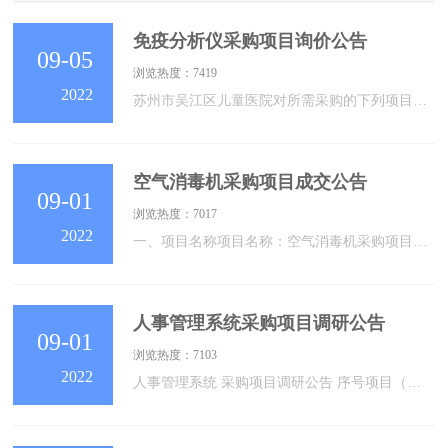
免疫分析仪采购项目询价公告
09-05
浏览热度：7419
2022
苏州市吴江区儿童医院对所需采购的下列项目在国内组织询价采购。欢迎符合询价采购文件资格条件的各供应商前来报名参加询价采购。一、采购编号：二、采购方式：询价采购三、采购项目名称：免疫分析仪采购项目四、采购预算： 5.0 万元。五、采购清单：序号采购物品名称数量1免疫分析仪1六、参加询价的供应商资格要求：1、具有独立承担民事责任的能力；2、具有良好的商业信誉和健全的财务会计制度；3、具有履行合同所必需的设备和专业技术能力；4、有依法缴纳税收和社会保障资金的良好记录；5、参加采购活动前三年内，在经营活动
空气消毒机采购项目成交公告
09-01
浏览热度：7017
2022
一、项目名称项目名称：空气消毒机采购项目二、成交信息：时间：2022年9月1日13时40分地点：苏州市吴江区松陵街道公园路176号苏州市吴江区儿童医院8号楼二楼会议室成交单位：苏州博泽医疗器械有限公司 成交金额：人民币叁万贰仟元整（￥32000）三、本次采购联系事项：采购单位：苏州市吴江区儿童医院地址：苏州市吴江区松陵街道公园路176号联系人：钱老师联系电话：0512-60905019四、公告期：自本公告发布之日起二个工作日。各有关当事人对采购结果如有异议，可以在成交公告的公示期限届满之日起七个
人事管理系统采购项目调研公告
09-01
浏览热度：7103
2022
人事管理系统 采购项目调研公告 序号项目（设备）名称数量备注1人事管理系统项目1见附件23456接受材料时间2022年9月5日16时 00分前收件地点苏州市吴江区儿童医院松陵街道公园路176号住院楼17楼1709联系人钱老师联系方式采购办：0512-60905019要求一、各单位自行下载附表，逐项填写并打印一份，盖单位公章。打印页数多于一页的，需加盖骑缝章。二、提交：企业营业执照、税务登记证和组织机构代码证或国外在华机构注册证及其他相关资质（复印件）。三、企业法