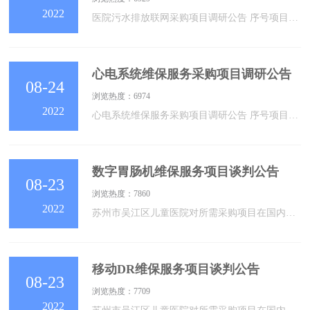
2022
医院污水排放联网采购项目调研公告 序号项目（设备）名称数量备注1医院污水排放联网项目1见附件23456接受材料时间2022年08月29日16时 00分前收件地点苏州市吴江区儿童医院松陵街道公园路176号住院楼17楼1709联系人钱老师联系方式采购办：0512-60905019要求一、各单位所提交资料均需加盖单位公章。打印页数多于一页的，需加盖骑缝章。二、提交：企业营业执照、税务登记证和组织机构代码证或国外在华机构注册证及其他相关资质（复印件）。三、企业法定代表人
心电系统维保服务采购项目调研公告
08-24
浏览热度：6974
2022
心电系统维保服务采购项目调研公告 序号项目（设备）名称数量备注1心电系统维保服务项目123456接受材料时间2022年08月30日16时 00分前收件地点苏州市吴江区儿童医院松陵街道公园路176号住院楼17楼1709联系人钱老师联系方式采购办：0512-60905019要求一、各单位所提交资料均需加盖单位公章。打印页数多于一页的，需加盖骑缝章。二、提交：企业营业执照、税务登记证和组织机构代码证或国外在华机构注册证及其他相关资质（复印件）。三、企业法定代表人身份证
数字胃肠机维保服务项目谈判公告
08-23
浏览热度：7860
2022
苏州市吴江区儿童医院对所需采购项目在国内组织竞争性谈判采购。欢迎符合谈判采购文件资格条件的各供应商前来报名参加谈判。一、采购编号：二、采购方式：竞争性谈判采购三、采购项目名称：数字胃肠机维保服务项目四、采购预算：6.0万元。五、服务内容：1、包括安全检查、质量保证、安全升级。2、8小时x 5天每周热线支持。3、原厂专业预防性保养一年两次（含预防性保养耗材），须出具原厂认证的保养服务报告。4、维保服务期内所更换的备件价格公开透明，进行备件更换时通知院方医学工程办公室和放射科工作人员共同确认后方可更
移动DR维保服务项目谈判公告
08-23
浏览热度：7709
2022