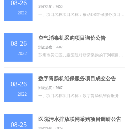
08-26
浏览热度：7656
2022
一、项目名称项目名称：移动DR维保服务项目二、成交信息：时间：2022年8月26日14 时00 分地点：苏州市吴江区松陵街道公园路176号苏州市吴江区儿童医院8号楼二楼会议室成交单位：苏州德超商贸有限公司 成交金额：人民币壹万捌仟万元整（￥18000.00）三、本次采购联系事项：采购单位：苏州市吴江区儿童医院地址：苏州市吴江区松陵街道公园路176号联系人：钱老师联系电话：0512-60905019四、公告期：自本公告发布之日起二个工作日。各有关当事人对采购结果如有异议，可以在成交公告的公示期限届
空气消毒机采购项目询价公告
08-26
浏览热度：7602
2022
苏州市吴江区儿童医院对所需采购的下列项目在国内组织询价采购。欢迎符合询价采购文件资格条件的各供应商前来报名参加询价采购。一、采购编号：二、采购方式：询价采购三、采购项目名称：空气消毒机采购项目四、采购预算： 5.0 万元。五、采购清单：序号采购物品名称数量1空气消毒机10六、参加询价的供应商资格要求：1、具有独立承担民事责任的能力；2、具有良好的商业信誉和健全的财务会计制度；3、具有履行合同所必需的设备和专业技术能力；4、有依法缴纳税收和社会保障资金的良好记录；5、参加采购活动前三年内，在经营活
数字胃肠机维保服务项目成交公告
08-26
浏览热度：7667
2022
一、项目名称项目名称：数字胃肠机维保服务项目二、成交信息：时间：2022年8月26日14 时30 分地点：苏州市吴江区松陵街道公园路176号苏州市吴江区儿童医院8号楼二楼会议室成交单位：西门子医疗系统有限公司成交金额：人民币肆万元整（￥40000.00）三、本次采购联系事项：采购单位：苏州市吴江区儿童医院地址：苏州市吴江区松陵街道公园路176号联系人：钱老师联系电话：0512-60905019四、公告期：自本公告发布之日起二个工作日。各有关当事人对采购结果如有异议，可以在成交公告的公示期限届满之
医院污水排放联网采购项目调研公告
08-25
浏览热度：6929