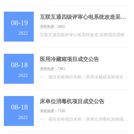
互联互通四级评审心电系统改造采购项目调研公告
08-19
浏览热度：6892
2022
互联互通四级评审心电系统改造 采购项目调研公告 序号项目（设备）名称数量备注1互联互通四级评审心电系统改造项目1见附件23456接受材料时间2022年08月23日16时 00分前收件地点苏州市吴江区儿童医院松陵街道公园路176号住院楼17楼1709联系人钱老师联系方式采购办：0512-60905019要求一、各单位自行下载附表，逐项填写并打印一份，盖单位公章。打印页数多于一页的，需加盖骑缝章。二、提交：企业营业执照、税务登记证和组织机构代码证或国外在华机构注册证
医用冷藏箱项目成交公告
08-18
浏览热度：7483
2022
一、项目名称项目名称：医用冷藏箱采购项目二、成交信息：时间：2022年8月18日14时30 分地点：苏州市吴江区松陵街道公园路176号苏州市吴江区儿童医院8号楼二楼会议室成交单位：上海嘉顺生物科技有限公司成交金额：人民币元叁万贰仟伍佰元整（￥32500.00）三、本次采购联系事项：采购单位：苏州市吴江区儿童医院地址：苏州市吴江区松陵街道公园路176号联系人：钱老师联系电话：0512-60905019四、公告期：自本公告发布之日起二个工作日。各有关当事人对采购结果如有异议，可以在成交公告的公示期限
床单位消毒机项目成交公告
08-18
浏览热度：7528
2022
一、项目名称项目名称：床单位消毒机采购项目二、成交信息：时间：2022年8月18日13 时30 分地点：苏州市吴江区松陵街道公园路176号苏州市吴江区儿童医院8号楼二楼会议室成交单位：苏州瑞利天成贸易有限公司成交金额：人民币肆万贰仟伍佰元整（￥42500.00）三、本次采购联系事项：采购单位：苏州市吴江区儿童医院地址：苏州市吴江区松陵街道公园路176号联系人：钱老师联系电话：0512-60905019四、公告期：自本公告发布之日起二个工作日。各有关当事人对采购结果如有异议，可以在成交公告的公示期