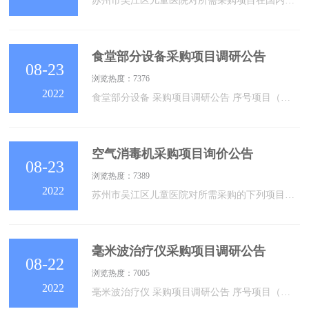
苏州市吴江区儿童医院对所需采购项目在国内组织竞争性谈判采购。欢迎符合谈判采购文件资格条件的各供应商前来报名参加谈判。一、采购编号：二、采购方式：竞争性谈判采购三、采购项目名称：移动DR维保服务项目四、采购预算：4.0万元。五、服务内容：（一）总体要求：1、具备免费客户服务专线电话，接到设备故障通知时随叫随到，24小时全天候电话响应，响应时间&amp;lt;1小时，工程师12小时内到达现场。2、维护保养及配件更换等包含了所有的人工费用，采购人不再另行支付。（二）定期维护保养：每年提供设备定期维护保养。设备
食堂部分设备采购项目调研公告
08-23
浏览热度：7376
2022
食堂部分设备 采购项目调研公告 序号项目（设备）名称数量备注1食堂部分设备采购项目1见附件23456接受材料时间2022年08月25日16时 00分前收件地点苏州市吴江区儿童医院松陵街道公园路176号住院楼17楼1709联系人钱老师联系方式采购办：0512-60905019要求一、各单位自行下载附表，逐项填写并打印一份，盖单位公章。打印页数多于一页的，需加盖骑缝章。二、提交：企业营业执照、税务登记证和组织机构代码证或国外在华机构注册证及其他相关资质（复印件）。三
空气消毒机采购项目询价公告
08-23
浏览热度：7389
2022
苏州市吴江区儿童医院对所需采购的下列项目在国内组织询价采购。欢迎符合询价采购文件资格条件的各供应商前来报名参加询价采购。一、采购编号：二、采购方式：询价采购三、采购项目名称：空气消毒机采购项目四、采购预算：5.0 万元。五、采购清单：序号采购物品名称数量1空气消毒机10六、参加询价的供应商资格要求：1、具有独立承担民事责任的能力；2、具有良好的商业信誉和健全的财务会计制度；3、具有履行合同所必需的设备和专业技术能力；4、有依法缴纳税收和社会保障资金的良好记录；5、参加采购活动前三年内，在经营活动
毫米波治疗仪采购项目调研公告
08-22
浏览热度：7005
2022
毫米波治疗仪 采购项目调研公告 序号项目（设备）名称数量备注1毫米波治疗仪3见附件2345接收截止时间2022年08月28日16时 00分前收件地点苏州市吴江区儿童医院公园路176号住院楼1709联系人钱老师联系方式采购办：0512-60905019要求一、各单位自行下载附表，逐项填写并打印一份，盖单位公章。打印页数多于一页的，需加盖骑缝章。二、提交：企业营业执照、税务登记证和组织机构代码证或国外在华机构注册证及其他相关资质（复印件）。医疗器械、试剂经营或生产许可证或者备案凭证、产品注册证，以