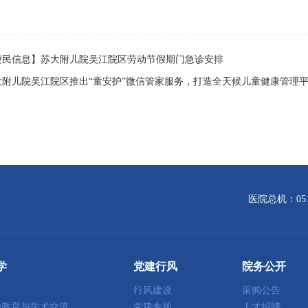
便民信息】苏大附儿院吴江院区劳动节假期门急诊安排
大附儿院吴江院区推出“童安护”微信管家服务，打造全天候儿童健康管理
医院总机：0512
学
党建行风
院务公开
研
行风建设
采购公告
学教育与学术交流
党建专题
人才招聘