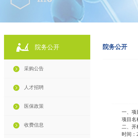
院务公开
院务公开
采购公告
人才招聘
医保政策
一、项
项目名
收费信息
二、开
时间：