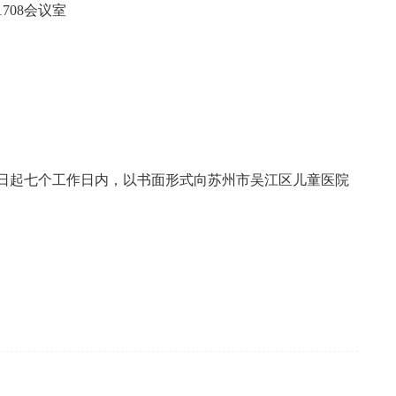
708会议室
日起
七
个工作日内，以书面形式向
苏州市吴江区儿童医院