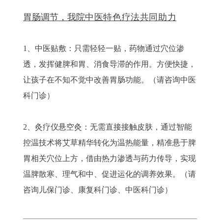
胃肠调节，我院
中医特色疗法共同助力
1、
中医贴敷：
只需轻轻一贴，药物通过穴位渗
透，发挥健脾和胃、消食导滞的作用。方便快捷，
让孩子在不知不觉中改善胃肠功能。（请咨询中医
科门诊）
2、
灸疗仪悬空灸：
无需直接接触皮肤，通过智能
控温技术将艾草精华转化为温热能量，精准悬于脾
胃相关穴位上方，借由热力渗透与药力传导，实现
温脾散寒、理气和中、促进运化的调养效果。（请
咨询儿保门诊、康复科门诊、中医科门诊）