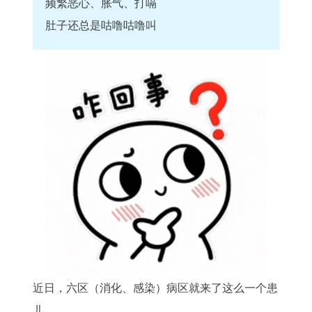
频繁恶心、胀气、打嗝
肚子还总是咕噜咕噜叫
近日，六区（消化、感染）病区就来了这么一个患
儿。