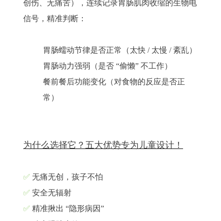
创伤、无痛苦），连续记录胃肠肌肉收缩的生物电
信号，精准判断：
胃肠蠕动节律是否正常（太快 / 太慢 / 紊乱）
胃肠动力强弱（是否 “偷懒” 不工作）
餐前餐后功能变化（对食物的反应是否正
常）
为什么选择它？五大优势专为儿童设计！
✅
无痛无创，孩子不怕
✅
安全无辐射
✅
精准揪出 “隐形病因”