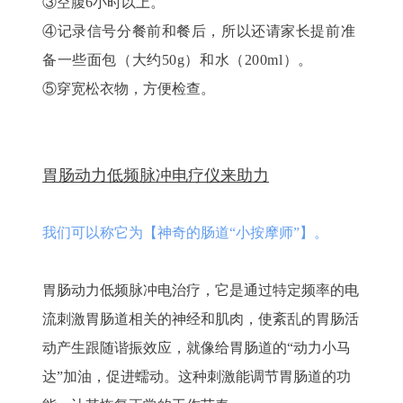
③空腹6小时以上。
④记录信号分餐前和餐后，所以还请家长提前准
备一些面包（大约50g）和水（200ml）。
⑤穿宽松衣物，方便检查。
胃肠动力低频脉冲电疗仪来助力
我们可以称它为【神奇的肠道“小按摩师”】。
胃肠动力低频脉冲电治疗，它是通过特定频率的电
流刺激胃肠道相关的神经和肌肉，使紊乱的胃肠活
动产生跟随谐振效应，
就像给胃肠道的“动力小马
达”加油，促进蠕动。这种刺激能调节胃肠道的功