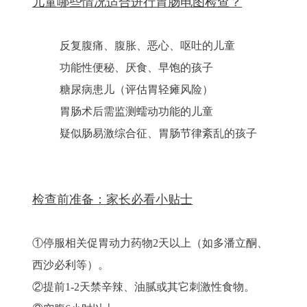
儿童哪些情况适合进行胃肠电图检查？
反复腹痛、腹胀、恶心、呕吐的儿童
功能性便秘、厌食、早饱的孩子
糖尿病患儿（评估胃轻瘫风险）
胃肠术后需监测蠕动功能的儿童
疑似肠易激综合征、胃肠节律紊乱的孩子
检查前准备：家长必看小贴士
①停服相关促胃动力药物2天以上（如多潘立酮、
西沙必利等）。
②提前1-2天禁辛辣、油腻或其它刺激性食物。