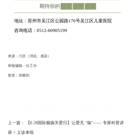
期待你的
分享
点赞
在看
地址：苏州市吴江区公园路176号吴江区儿童医院
咨询电话：0512-60905199
来源：六区（消化、感染）
审核编辑：社工办
签发：张晓剑
上一篇：
【6.28国际癫痫关爱日】让爱无 “痫”—— 专家科普讲
座 + 义诊来啦