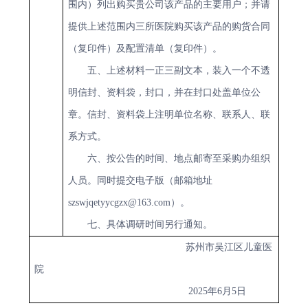
围内）列出购买贵公司该产品的主要用户；并请
提供上述范围内三所医院购买该产品的购货合同
（复印件）及配置清单（复印件）。
五
、上述材料一正
三
副文本，装入一个不透
明信封、资料袋，封口，并在封口处盖单位公
章。信封、资料袋上注明单位名称
、
联系人、联
系方式
。
六
、按公告的时间、地点
邮寄至
采购办组织
人员。同时提交电子版
（邮箱地址
szswjqetyycgzx@163.com
）
。
七、具体调研时间另行通知。
苏州市吴江区儿童医
院
2025
年
6
月
5
日