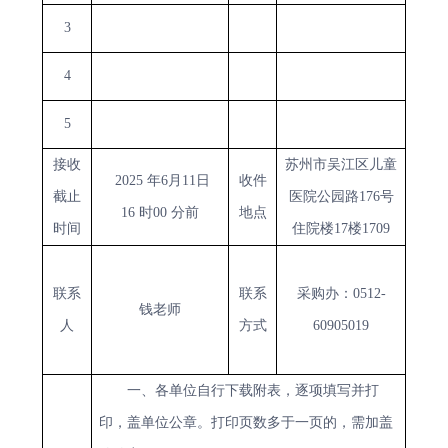
3
4
5
接收
苏州市吴江区儿童
2025
年
6
月
11
日
收件
截止
医院公园路
176
号
16
时
00
分
前
地点
时间
住院楼
17
楼
1709
联系
联系
采购办：
0512-
钱老师
人
方式
60905019
一、各单位自行下载附表，逐项填写并打
印，盖单位公章。打印页数多于一页的，需加盖